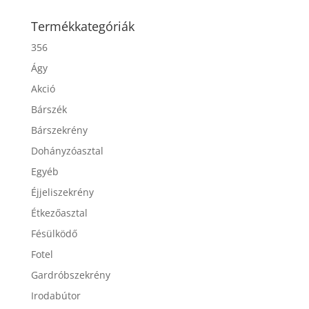
Termékkategóriák
356
Ágy
Akció
Bárszék
Bárszekrény
Dohányzóasztal
Egyéb
Éjjeliszekrény
Étkezőasztal
Fésülködő
Fotel
Gardróbszekrény
Irodabútor