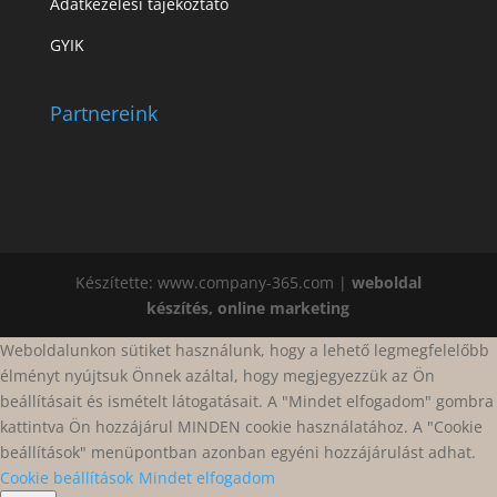
Adatkezelési tájékoztató
GYIK
Partnereink
Készítette: www.company-365.com |
weboldal
készítés, online marketing
Weboldalunkon sütiket használunk, hogy a lehető legmegfelelőbb
élményt nyújtsuk Önnek azáltal, hogy megjegyezzük az Ön
beállításait és ismételt látogatásait. A "Mindet elfogadom" gombra
kattintva Ön hozzájárul MINDEN cookie használatához. A "Cookie
beállítások" menüpontban azonban egyéni hozzájárulást adhat.
Cookie beállítások
Mindet elfogadom