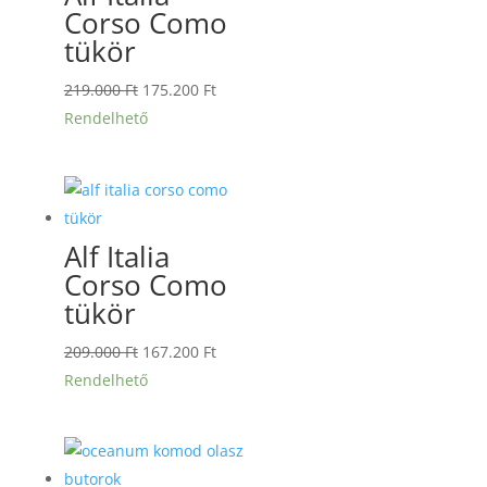
Corso Como
tükör
Original
Current
219.000
Ft
175.200
Ft
price
price
Rendelhető
was:
is:
219.000 Ft.
175.200 Ft.
Alf Italia
Corso Como
tükör
Original
Current
209.000
Ft
167.200
Ft
price
price
Rendelhető
was:
is:
209.000 Ft.
167.200 Ft.