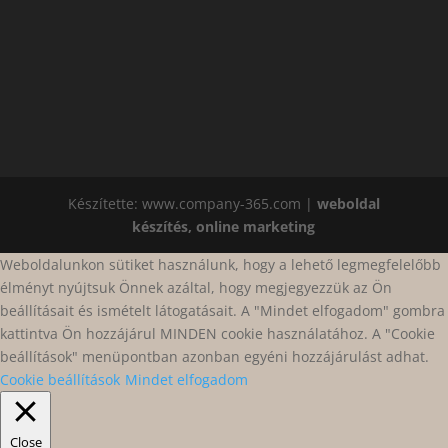
Készítette: www.company-365.com |
weboldal
készítés, online marketing
Weboldalunkon sütiket használunk, hogy a lehető legmegfelelőbb
élményt nyújtsuk Önnek azáltal, hogy megjegyezzük az Ön
beállításait és ismételt látogatásait. A "Mindet elfogadom" gombra
kattintva Ön hozzájárul MINDEN cookie használatához. A "Cookie
beállítások" menüpontban azonban egyéni hozzájárulást adhat.
Cookie beállítások
Mindet elfogadom
Close