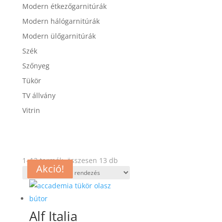
Modern étkezőgarnitúrák
Modern hálógarnitúrák
Modern ülőgarnitúrák
Szék
Szőnyeg
Tükör
TV állvány
Vitrin
1–12 termék, összesen 13 db
Akció!
Akció!
Akció!
Akció!
Akció!
Alf Italia