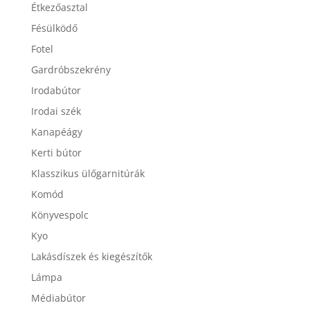
Étkezőasztal
Fésülködő
Fotel
Gardróbszekrény
Irodabútor
Irodai szék
Kanapéágy
Kerti bútor
Klasszikus ülőgarnitúrák
Komód
Könyvespolc
Kyo
Lakásdíszek és kiegészítők
Lámpa
Médiabútor