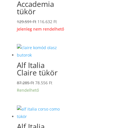
Accademia
tükör
Original
Current
129.591
Ft
116.632
Ft
price
price
Jelenleg nem rendelhető
was:
is:
129.591 Ft.
116.632 Ft.
Alf Italia
Claire tükör
Original
Current
87.285
Ft
78.556
Ft
price
price
Rendelhető
was:
is:
87.285 Ft.
78.556 Ft.
Alf Italia