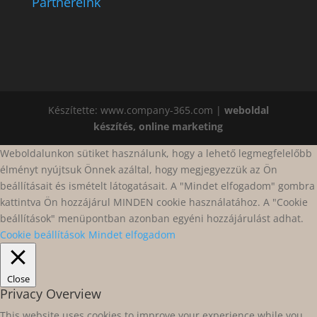
Partnereink
Készítette: www.company-365.com |
weboldal
készítés, online marketing
Weboldalunkon sütiket használunk, hogy a lehető legmegfelelőbb
élményt nyújtsuk Önnek azáltal, hogy megjegyezzük az Ön
beállításait és ismételt látogatásait. A "Mindet elfogadom" gombra
kattintva Ön hozzájárul MINDEN cookie használatához. A "Cookie
beállítások" menüpontban azonban egyéni hozzájárulást adhat.
Cookie beállítások
Mindet elfogadom
Close
Privacy Overview
This website uses cookies to improve your experience while you