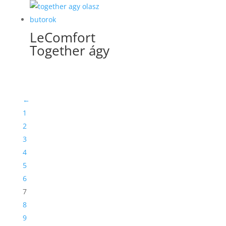
LeComfort
Together ágy
←
1
2
3
4
5
6
7
8
9