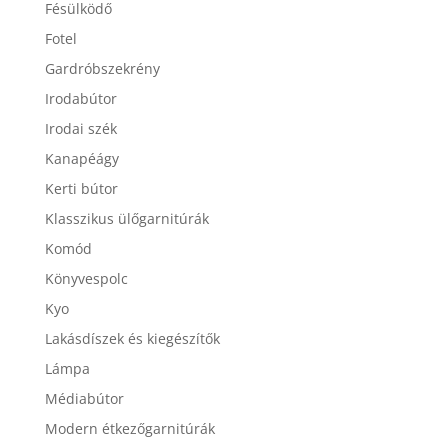
Fésülködő
Fotel
Gardróbszekrény
Irodabútor
Irodai szék
Kanapéágy
Kerti bútor
Klasszikus ülőgarnitúrák
Komód
Könyvespolc
Kyo
Lakásdíszek és kiegészítők
Lámpa
Médiabútor
Modern étkezőgarnitúrák