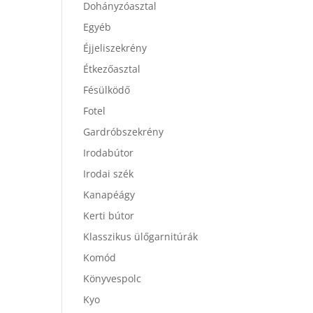
Dohányzóasztal
Egyéb
Éjjeliszekrény
Étkezőasztal
Fésülködő
Fotel
Gardróbszekrény
Irodabútor
Irodai szék
Kanapéágy
Kerti bútor
Klasszikus ülőgarnitúrák
Komód
Könyvespolc
Kyo