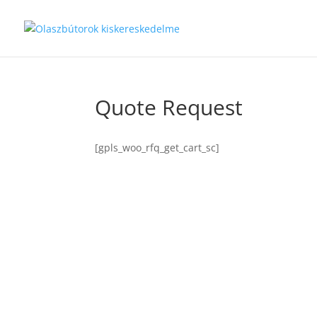
Quote Request
[gpls_woo_rfq_get_cart_sc]