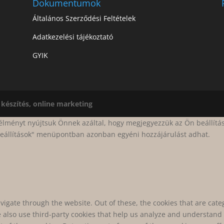
Dokumentumok
Általános Szerződési Feltételek
Adatkezelési tájékoztató
GYIK
készítés, online marketing
lményt nyújtsuk Önnek azáltal, hogy megjegyezzük az Ön beállítás
beállítások" menüpontban azonban egyéni hozzájárulást adhat.
vigate through the website. Out of these, the cookies that are cat
We also use third-party cookies that help us analyze and understand