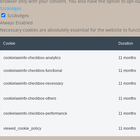
browser only with your consent. You also have the option to opt-ou
Szükséges
Szükséges
Always Enabled
Necessary cookies are absolutely essential for the website to func
Cookie
Duration
cookielawinfo-checkbox-analytics
11 months
cookielawinfo-checkbox-functional
11 months
cookielawinfo-checkbox-necessary
11 months
cookielawinfo-checkbox-others
11 months
cookielawinfo-checkbox-performance
11 months
viewed_cookie_policy
11 months