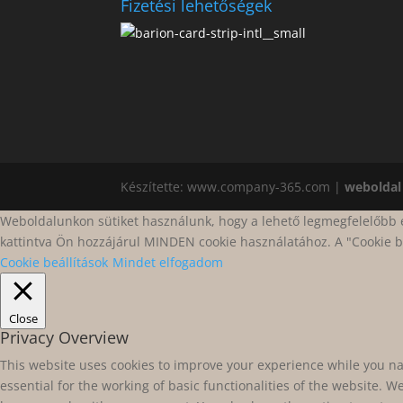
Fizetési lehetőségek
Készítette: www.company-365.com |
weboldal 
Weboldalunkon sütiket használunk, hogy a lehető legmegfelelőbb é
kattintva Ön hozzájárul MINDEN cookie használatához. A "Cookie 
Cookie beállítások
Mindet elfogadom
Close
Privacy Overview
This website uses cookies to improve your experience while you na
essential for the working of basic functionalities of the website. 