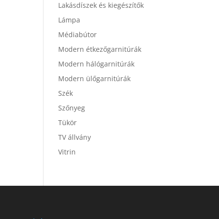
Lakásdíszek és kiegészítők
Lámpa
Médiabútor
Modern étkezőgarnitúrák
Modern hálógarnitúrák
Modern ülőgarnitúrák
Szék
Szőnyeg
Tükör
TV állvány
Vitrin