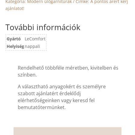
Kategória:
Modern ülőgarnitúrák
Címke:
A pontos árért kérj
ajánlatot!
További információk
Gyártó
LeComfort
Helyiség
nappali
Rendelhető többféle méretben, kivitelben és
színben.
A választható anyagokért és személyre
szabott ajánlatért érdeklődj
elérhetőségeinken vagy keresd fel
bemutatótermünket.