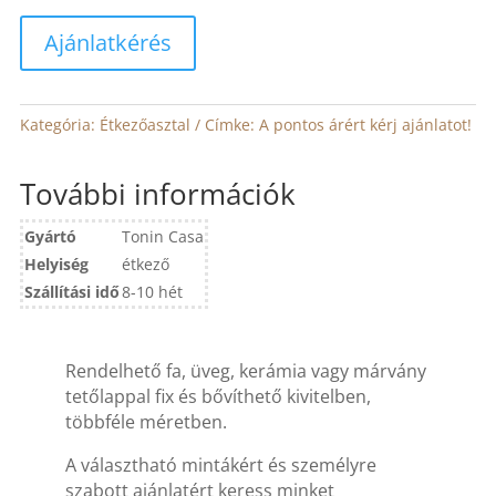
Ajánlatkérés
Kategória:
Étkezőasztal
Címke:
A pontos árért kérj ajánlatot!
További információk
Gyártó
Tonin Casa
Helyiség
étkező
Szállítási idő
8-10 hét
Rendelhető fa, üveg, kerámia vagy márvány
tetőlappal fix és bővíthető kivitelben,
többféle méretben.
A választható mintákért és személyre
szabott ajánlatért keress minket