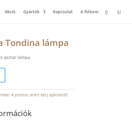
Akció
Gyártók
Kapcsolat
A fiókom
lia Tondina lámpa
s asztali lámpa.
ímke:
A pontos árért kérj ajánlatot!
formációk