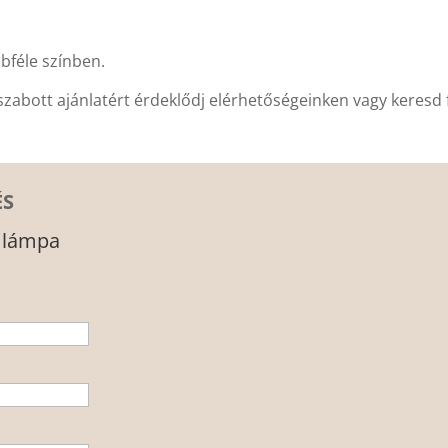
bbféle színben.
szabott ajánlatért érdeklődj elérhetőségeinken vagy keres
ÉS
a lámpa