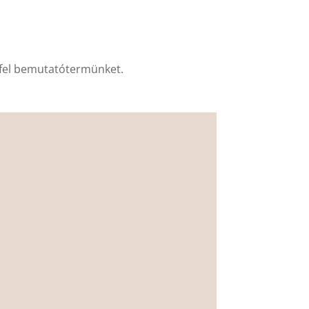
d fel bemutatótermünket.