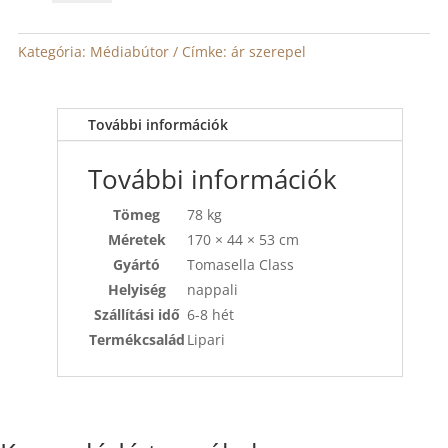
TV
komód
mennyiség
Kategória:
Médiabútor
Címke:
ár szerepel
További információk
További információk
Tömeg
78 kg
Méretek
170 × 44 × 53 cm
Gyártó
Tomasella Class
Helyiség
nappali
Szállítási idő
6-8 hét
Termékcsalád
Lipari