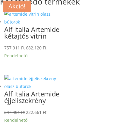
Kapcsolódó termékek
Akció!
Akció!
Akció!
Akció!
Alf Italia Artemide
kétajtós vitrin
Original
Current
757.911
Ft
682.120
Ft
price
price
Rendelhető
was:
is:
757.911 Ft.
682.120 Ft.
Alf Italia Artemide
éjjeliszekrény
Original
Current
247.401
Ft
222.661
Ft
price
price
Rendelhető
was:
is: