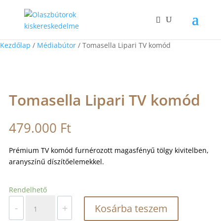
Kezdőlap
/
Médiabútor
/ Tomasella Lipari TV komód
Tomasella Lipari TV komód
479.000
Ft
Prémium TV komód furnérozott magasfényű tölgy kivitelben,
aranyszínű díszítőelemekkel.
Rendelhető
Tomasella
-
+
Kosárba teszem
Lipari