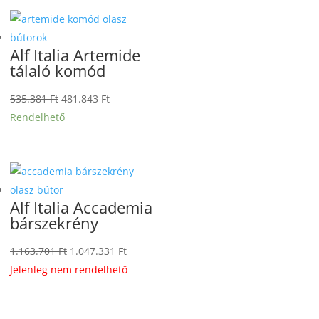
247.401 Ft.
222.661 Ft.
Alf Italia Artemide
tálaló komód
Original
Current
535.381
Ft
481.843
Ft
price
price
Rendelhető
was:
is:
535.381 Ft.
481.843 Ft.
Alf Italia Accademia
bárszekrény
Original
Current
1.163.701
Ft
1.047.331
Ft
price
price
Jelenleg nem rendelhető
was:
is:
1.163.701 Ft.
1.047.331 Ft.