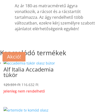
Az ár 180-as matracméretű ágyra
vonatkozik, a rácsot és a rácstartót
tartalmazza. Az ágy rendelhető több
változatban, ezekre kérj személyre szabott
ajánlatot elérhetőségeink egyikén!
Kapcsolódó termékek
Akció!
Akció!
Akció!
Akció!
Alf Italia Accademia
tükör
Original
Current
129.591
Ft
116.632
Ft
price
price
Jelenleg nem rendelhető
was:
is:
129.591 Ft.
116.632 Ft.