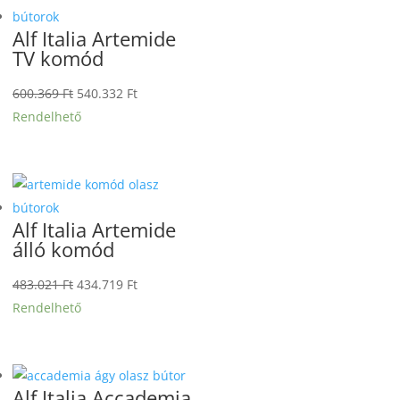
Alf Italia Artemide
TV komód
Original
Current
600.369
Ft
540.332
Ft
price
price
Rendelhető
was:
is:
600.369 Ft.
540.332 Ft.
Alf Italia Artemide
álló komód
Original
Current
483.021
Ft
434.719
Ft
price
price
Rendelhető
was:
is:
483.021 Ft.
434.719 Ft.
Alf Italia Accademia