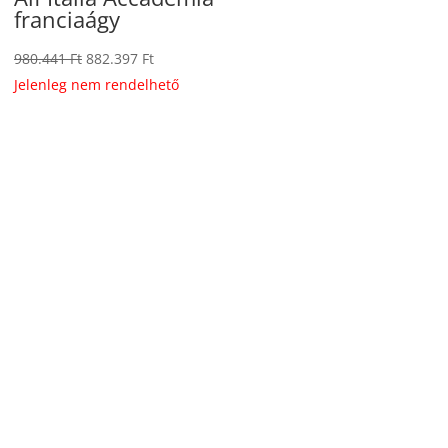
franciaágy
Original
Current
980.441
Ft
882.397
Ft
price
price
Jelenleg nem rendelhető
was:
is:
980.441 Ft.
882.397 Ft.