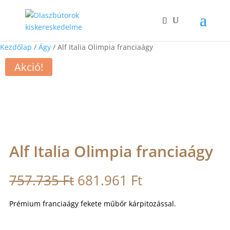
Kezdőlap
/
Ágy
/ Alf Italia Olimpia franciaágy
Akció!
Alf Italia Olimpia franciaágy
Original
Current
757.735
Ft
681.961
Ft
price
price
was:
is:
Prémium franciaágy fekete műbőr kárpitozással.
757.735 Ft.
681.961 Ft.