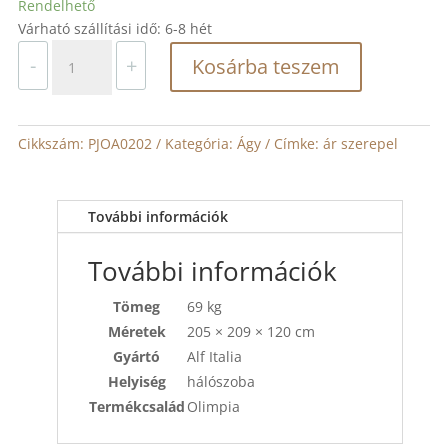
Rendelhető
Várható szállítási idő: 6-8 hét
Alf
-
+
Kosárba teszem
Italia
Olimpia
franciaágy
mennyiség
Cikkszám:
PJOA0202
Kategória:
Ágy
Címke:
ár szerepel
További információk
További információk
Tömeg
69 kg
Méretek
205 × 209 × 120 cm
Gyártó
Alf Italia
Helyiség
hálószoba
Termékcsalád
Olimpia