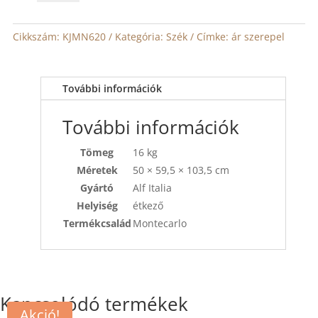
Montecarlo
szék
mennyiség
Cikkszám:
KJMN620
Kategória:
Szék
Címke:
ár szerepel
További információk
További információk
Tömeg
16 kg
Méretek
50 × 59,5 × 103,5 cm
Gyártó
Alf Italia
Helyiség
étkező
Termékcsalád
Montecarlo
Kapcsolódó termékek
Akció!