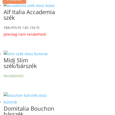
Alf Italia Accademia
szék
Original
Current
155.771
Ft
140.194
Ft
price
price
Jelenleg nem rendelhető
was:
is:
155.771 Ft.
140.194 Ft.
Midj Slim
szék/bárszék
Rendelhető
Domitalia Bouchon
bárszék