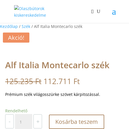
Kezdőlap
/
Szék
/ Alf Italia Montecarlo szék
Akció!
Alf Italia Montecarlo szék
Original
Current
125.235
Ft
112.711
Ft
price
price
was:
is:
Prémium szék világosszürke szövet kárpitozással.
125.235 Ft.
112.711 Ft.
Rendelhető
Alf
-
+
Kosárba teszem
Italia