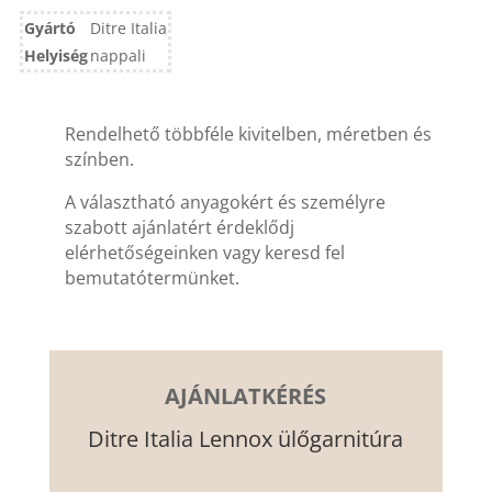
Gyártó
Ditre Italia
Helyiség
nappali
Rendelhető többféle kivitelben, méretben és
színben.
A választható anyagokért és személyre
szabott ajánlatért érdeklődj
elérhetőségeinken vagy keresd fel
bemutatótermünket.
AJÁNLATKÉRÉS
Ditre Italia Lennox ülőgarnitúra