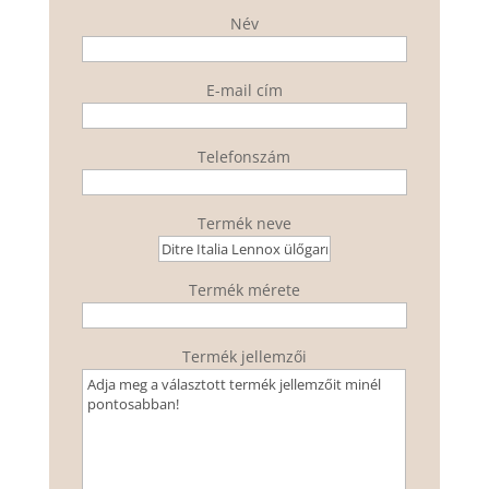
Név
E-mail cím
Telefonszám
Termék neve
Termék mérete
Termék jellemzői