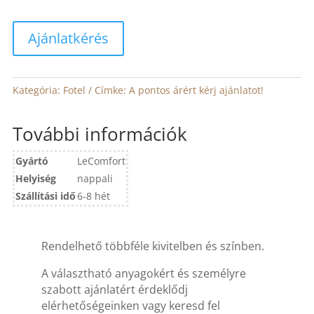
Ajánlatkérés
Kategória:
Fotel
Címke:
A pontos árért kérj ajánlatot!
További információk
Gyártó
LeComfort
Helyiség
nappali
Szállítási idő
6-8 hét
Rendelhető többféle kivitelben és színben.
A választható anyagokért és személyre
szabott ajánlatért érdeklődj
elérhetőségeinken vagy keresd fel