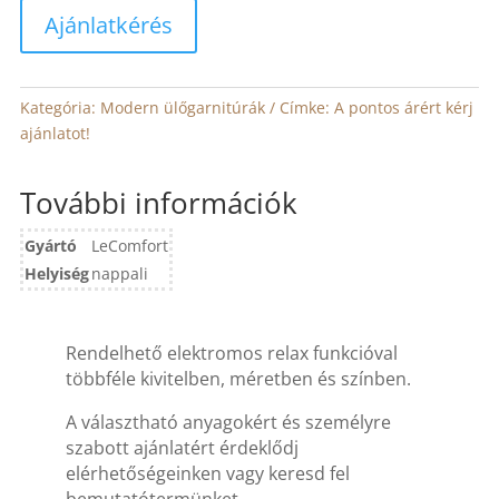
Ajánlatkérés
Kategória:
Modern ülőgarnitúrák
Címke:
A pontos árért kérj
ajánlatot!
További információk
Gyártó
LeComfort
Helyiség
nappali
Rendelhető elektromos relax funkcióval
többféle kivitelben, méretben és színben.
A választható anyagokért és személyre
szabott ajánlatért érdeklődj
elérhetőségeinken vagy keresd fel
bemutatótermünket.