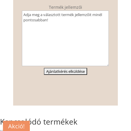
Termék jellemzői
Kapcsolódó termékek
Akció!
Akció!