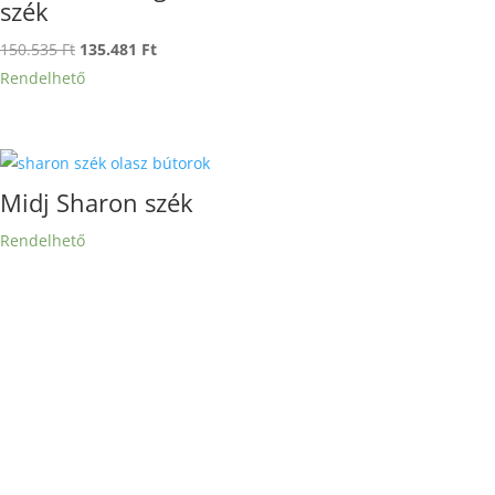
szék
Original
Current
150.535
Ft
135.481
Ft
price
price
Rendelhető
was:
is:
150.535 Ft.
135.481 Ft.
Midj Sharon szék
Rendelhető