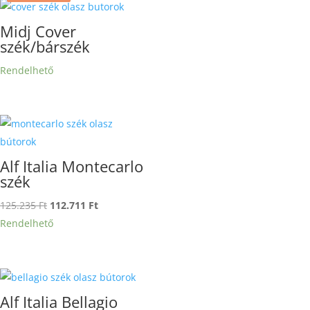
Midj Cover
szék/bárszék
Rendelhető
Alf Italia Montecarlo
szék
Original
Current
125.235
Ft
112.711
Ft
price
price
Rendelhető
was:
is:
125.235 Ft.
112.711 Ft.
Alf Italia Bellagio