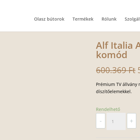
Olasz bútorok
Termékek
Rólunk
Szolgá
Alf Italia
komód
600.369
Ft
Prémium TV állvány 
díszítőelemekkel.
Rendelhető
Alf
-
+
Italia
Artemide
TV