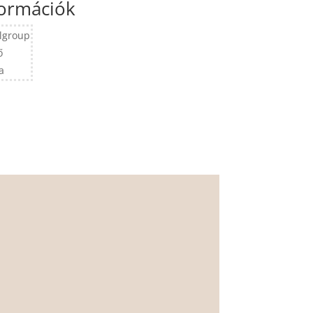
formációk
lgroup
ő
a