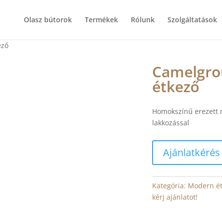
Olasz bútorok
Termékek
Rólunk
Szolgáltatások
ező
Camelgro
étkező
Homokszínű erezett n
lakkozással
Ajánlatkérés
Kategória:
Modern ét
kérj ajánlatot!