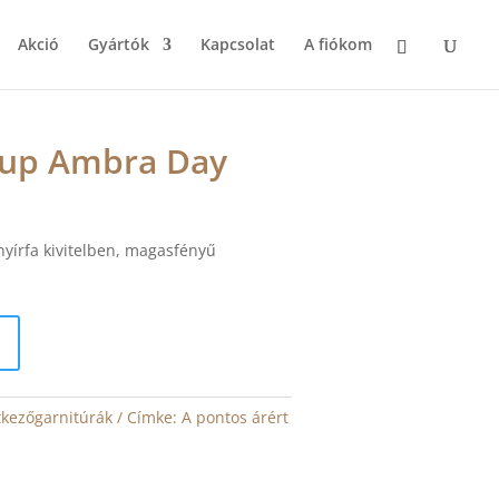
Akció
Gyártók
Kapcsolat
A fiókom
up Ambra Day
yírfa kivitelben, magasfényű
kezőgarnitúrák
Címke:
A pontos árért