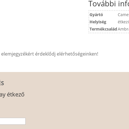
További in
Gyártó
Came
Helyiség
étkez
Termékcsalád
Ambr
s elemjegyzékért érdeklődj elérhetőségeinken!
ÉS
y étkező