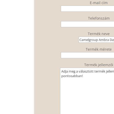
E-mail cím
Telefonszám
Termék neve
Termék mérete
Termék jellemzői