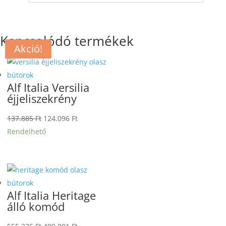
Kapcsolódó termékek
Akció!
Akció!
Akció!
Akció!
Alf Italia Versilia
éjjeliszekrény
Original
Current
137.885
Ft
124.096
Ft
price
price
Rendelhető
was:
is:
137.885 Ft.
124.096 Ft.
Alf Italia Heritage
álló komód
Original
Current