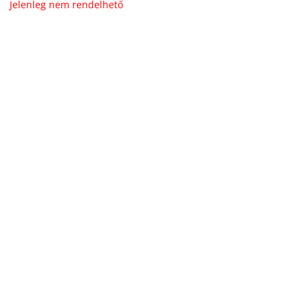
price
price
Jelenleg nem rendelhető
was:
is:
757.911 Ft.
682.120 Ft.