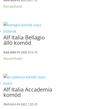
555.335
Ft
499.801
Ft
price
price
Rendelhető
was:
is:
555.335 Ft.
499.801 Ft.
Alf Italia Bellagio
álló komód
Original
Current
542.685
Ft
488.416
Ft
price
price
Rendelhető
was:
is:
542.685 Ft.
488.416 Ft.
Alf Italia Accademia
komód
Original
Current
757.911
Ft
682.120
Ft