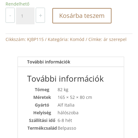
Rendelhető
Alf
-
+
Kosárba teszem
Italia
Belpasso
álló
komód
Cikkszám:
KJBP115
Kategória:
Komód
Címke:
ár szerepel
mennyiség
További információk
További információk
Tömeg
82 kg
Méretek
165 × 52 × 80 cm
Gyártó
Alf Italia
Helyiség
hálószoba
Szállítási idő
6-8 hét
Termékcsalád
Belpasso