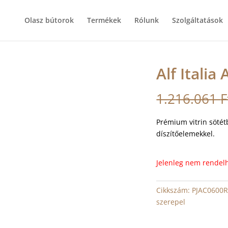
Olasz bútorok
Termékek
Rólunk
Szolgáltatások
Alf Italia
1.216.061
F
Prémium vitrin sötét
díszítőelemekkel.
Jelenleg nem rendel
Cikkszám:
PJAC0600
szerepel