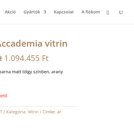
Akció
Gyártók
Kapcsolat
A fiókom
 Accademia vitrin
Original
Current
t
1.094.455
Ft
price
price
was:
is:
barna matt tölgy színben, arany
1.216.061 Ft.
1.094.455 Ft.
hető
RT
Kategória:
Vitrin
Címke:
ár