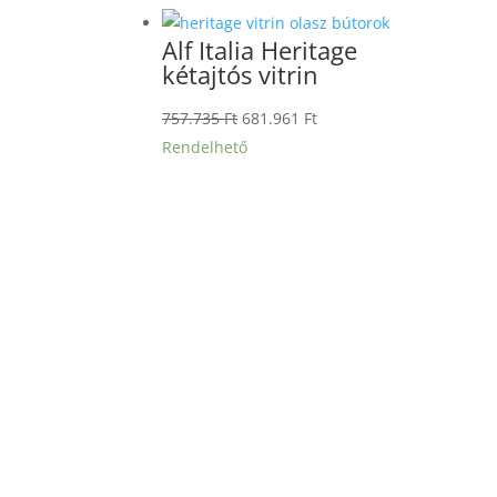
650.000 Ft.
300.000 Ft.
Alf Italia Heritage
kétajtós vitrin
Original
Current
757.735
Ft
681.961
Ft
price
price
Rendelhető
was:
is:
757.735 Ft.
681.961 Ft.