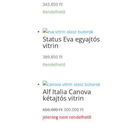
343.850
Ft
Rendelhető
Status Eva egyajtós
vitrin
389.850
Ft
Rendelhető
Alf Italia Canova
kétajtós vitrin
Original
Current
650.000
Ft
300.000
Ft
price
price
Jelenleg nem rendelhető
was:
is: