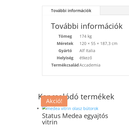
További információk
További információk
Tömeg
174 kg
Méretek
120 × 55 × 187,3 cm
Gyártó
Alf Italia
Helyiség
étkező
Termékcsalád
Accademia
Kapcsolódó termékek
Akció!
Akció!
Status Medea egyajtós
vitrin