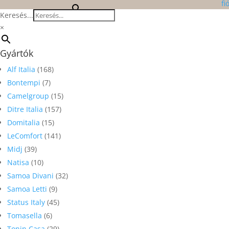
fi
Keresés...
×
Gyártók
Alf Italia
(168)
Bontempi
(7)
Camelgroup
(15)
Ditre Italia
(157)
Domitalia
(15)
LeComfort
(141)
Midj
(39)
Natisa
(10)
Samoa Divani
(32)
Samoa Letti
(9)
Status Italy
(45)
Tomasella
(6)
Tonin Casa
(29)