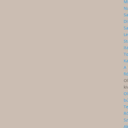
Mi
Na
S
Di
S
Le
St
It
To
Ka
A
fi
Ol
ki
Ol
bú
T
R
Sz
Ak