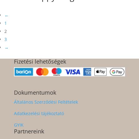
←
1
2
3
→
Fizetési lehetőségek
Dokumentumok
Általános Szerződési Feltételek
Adatkezelési tájékoztató
GYIK
Partnereink