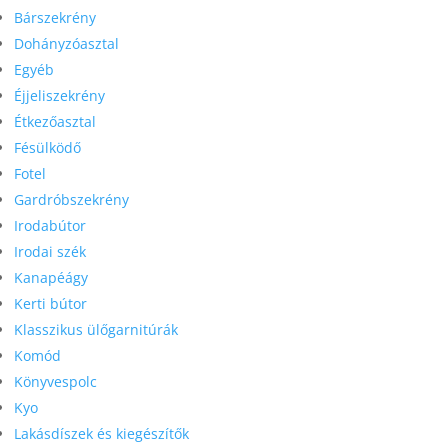
Bárszekrény
Dohányzóasztal
Egyéb
Éjjeliszekrény
Étkezőasztal
Fésülködő
Fotel
Gardróbszekrény
Irodabútor
Irodai szék
Kanapéágy
Kerti bútor
Klasszikus ülőgarnitúrák
Komód
Könyvespolc
Kyo
Lakásdíszek és kiegészítők