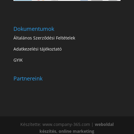
Dokumentumok
Általános Szerződési Feltételek
Adatkezelési tájékoztató
GYIK
Partnereink
Készítette: www.company-365.com |
weboldal
készítés, online marketing