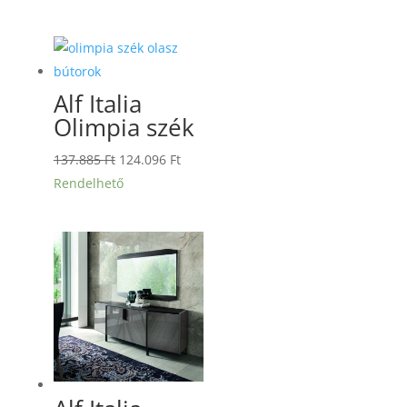
was:
is:
757.735 Ft.
681.961 Ft.
Alf Italia
Olimpia szék
Original
Current
137.885
Ft
124.096
Ft
price
price
Rendelhető
was:
is:
137.885 Ft.
124.096 Ft.