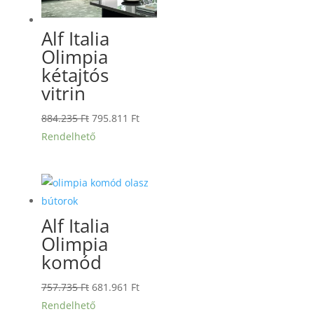
Alf Italia
Olimpia
kétajtós
vitrin
Original
Current
884.235
Ft
795.811
Ft
price
price
Rendelhető
was:
is:
884.235 Ft.
795.811 Ft.
Alf Italia
Olimpia
komód
Original
Current
757.735
Ft
681.961
Ft
price
price
Rendelhető