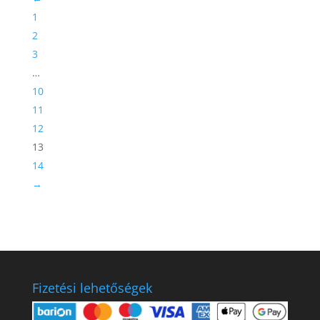
1
2
3
…
10
11
12
13
14
→
Fizetési lehetőségek