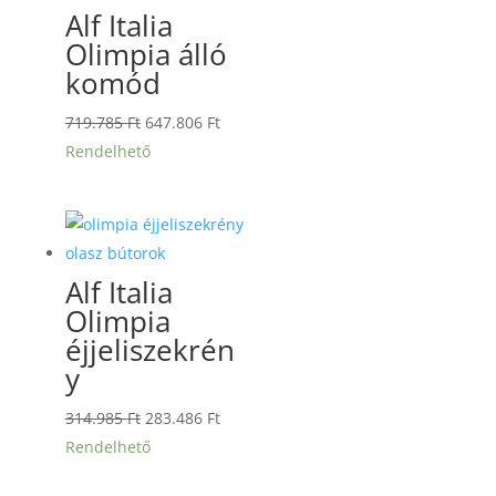
Alf Italia
Olimpia álló
komód
Original
Current
719.785
Ft
647.806
Ft
price
price
Rendelhető
was:
is:
719.785 Ft.
647.806 Ft.
Alf Italia
Olimpia
éjjeliszekrén
y
Original
Current
314.985
Ft
283.486
Ft
price
price
Rendelhető
was:
is: