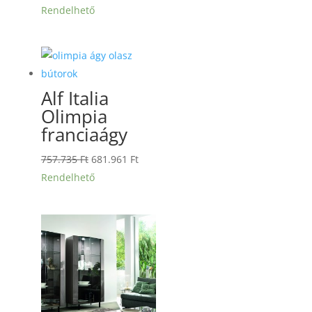
price
price
Rendelhető
was:
is:
593.285 Ft.
533.956 Ft.
Alf Italia
Olimpia
franciaágy
Original
Current
757.735
Ft
681.961
Ft
price
price
Rendelhető
was:
is:
757.735 Ft.
681.961 Ft.