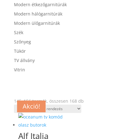
Modern étkezőgarnitúrák
Modern hálógarnitúrák
Modern ülőgarnitúrák
Szék
Szőnyeg
Tükör
TV állvány
Vitrin
145–156 termék, összesen 168 db
Akció!
Akció!
Akció!
Akció!
Akció!
Akció!
Akció!
Akció!
Akció!
Akció!
Akció!
Akció!
Alf Italia