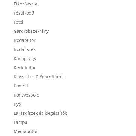
Étkezőasztal
Fésülködő
Fotel
Gardróbszekrény
Irodabútor
Irodai szék
Kanapéágy
Kerti bútor
Klasszikus ülőgarnitúrák
Komód
Könyvespolc
Kyo
Lakásdíszek és kiegészítők
Lámpa
Médiabútor