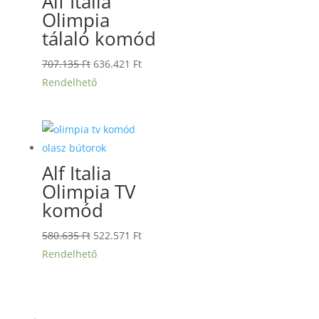
Alf Italia
Olimpia
tálaló komód
Original
Current
707.135
Ft
636.421
Ft
price
price
Rendelhető
was:
is:
707.135 Ft.
636.421 Ft.
Alf Italia
Olimpia TV
komód
Original
Current
580.635
Ft
522.571
Ft
price
price
Rendelhető
was:
is:
580.635 Ft.
522.571 Ft.
←