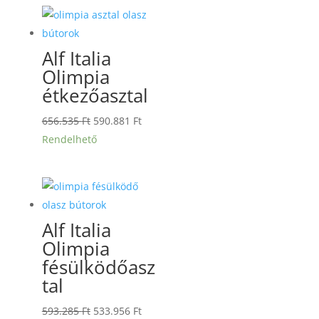
314.985 Ft.
283.486 Ft.
Alf Italia
Olimpia
étkezőasztal
Original
Current
656.535
Ft
590.881
Ft
price
price
Rendelhető
was:
is:
656.535 Ft.
590.881 Ft.
Alf Italia
Olimpia
fésülködőasz
tal
Original
Current
593.285
Ft
533.956
Ft